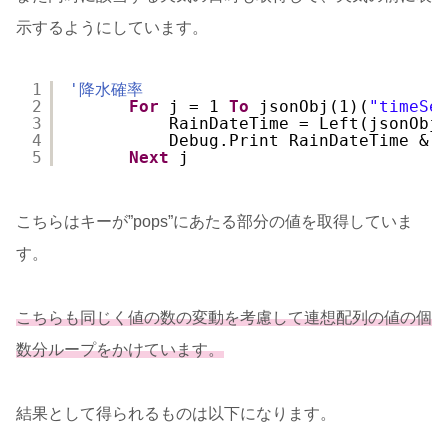
示するようにしています。
1
'降水確率
2
For
j = 1 
To
jsonObj(1)(
"timeSe
3
RainDateTime = Left(jsonObj
4
Debug.Print RainDateTime & 
5
Next
j
こちらはキーが”pops”にあたる部分の値を取得していま
す。
こちらも同じく値の数の変動を考慮して連想配列の値の個
数分ループをかけています。
結果として得られるものは以下になります。