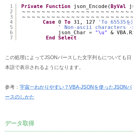
1
Private
Function
json_Encode(
ByVal
js
2
～～～～～～～～～～～～～～～～～～～～～～～
3
～～～～～～～～～～～～～～～～～～～～～～～
4
Case
0 
To
31, 127 
'To 65535を
5
' Non-ascii characters ->
6
json_Char = 
"\u"
& VBA.Ri
7
End
Select
この処理によってJSONパースした文字列もについても日
本語で表示されるようになります。
参考：
宇宙一わかりやすい？VBA-JSONを使ったJSONパ
ースのしかた
データ取得