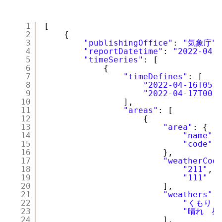
1
[
2
{
3
"publishingOffice"
: 
"気象庁"
,
4
"reportDatetime"
: 
"2022-04-
5
"timeSeries"
: [
6
{
7
"timeDefines"
: [
8
"2022-04-16T05:
9
"2022-04-17T00:
10
],
11
"areas"
: [
12
{
13
"area"
: {
14
"name"
:
15
"code"
:
16
},
17
"weatherCod
18
"211"
,
19
"111"
20
],
21
"weathers"
:
22
"くもり　
23
"晴れ　昼
24
],