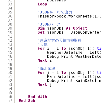
32
DoEvents
33
Loop
34
35
'JSONを一行で出力
36
ThisWorkbook.Worksheets(1).R
37
38
'JSONパース
39
Dim
jsonObj 
As
Object
40
Set
jsonObj = JsonConverter.
41
42
'東京地方の天気情報取得
43
'天気
44
For
i = 1 
To
jsonObj(1)(
"tim
45
WeatherDateTime = Left(j
46
Debug.Print WeatherDateT
47
Next
i
48
49
'降水確率
50
For
j = 1 
To
jsonObj(1)(
"tim
51
RainDateTime = Left(json
52
Debug.Print RainDateTime
53
Next
j
54
55
56
End
With
57
End
Sub