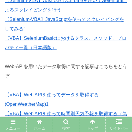
【Selenim-VBA】起動済みのChromeを用いてSeleniumに
よるスクレイピングを行う
【Selenium-VBA】JavaScriptを使ってスクレイピングを
してみる1
【VBA】SeleniumBasicにおけるクラス、メソッド、プロ
パティ一覧（日本語版）
Web-APIを用いたデータ取得に関する記事はこちらをどう
ぞ
【VBA】Web APIを使ってデータを取得する
(OpenWeatherMap)1
【VBA】Web APIを使って時間別天気予報を取得する（気
象庁API）
メニュー
ホーム
検索
トップ
サイドバー