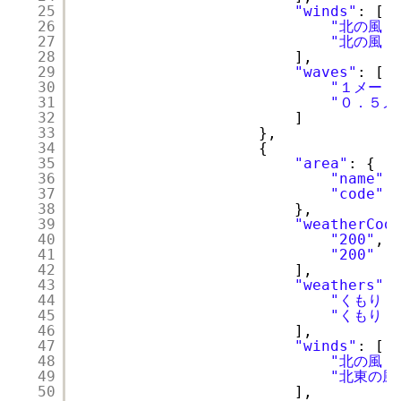
25
"winds"
: [
26
"北の風　
27
"北の風　
28
],
29
"waves"
: [
30
"１メート
31
"０．５メ
32
]
33
},
34
{
35
"area"
: {
36
"name"
:
37
"code"
:
38
},
39
"weatherCod
40
"200"
,
41
"200"
42
],
43
"weathers"
:
44
"くもり　
45
"くもり　
46
],
47
"winds"
: [
48
"北の風　
49
"北東の風
50
],