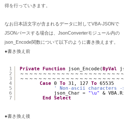
得を行っていきます。
なお日本語文字が含まれるデータに対してVBA-JSONで
JSONパースする場合は、JsonConverterモジュール内の
json_Encode関数について以下のように書き換えます。
●書き換え前
1
Private
Function
json_Encode(
ByVal
js
2
～～～～～～～～～～～～～～～～～～～～～～～
3
～～～～～～～～～～～～～～～～～～～～～～～
4
Case
0 
To
31, 127 
To
65535
5
' Non-ascii characters ->
6
json_Char = 
"\u"
& VBA.Ri
7
End
Select
●書き換え後