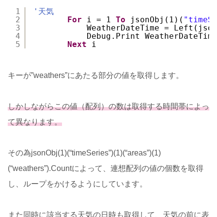
1
'天気
2
For
i = 1 
To
jsonObj(1)(
"timeS
3
WeatherDateTime = Left(jso
4
Debug.Print WeatherDateTim
5
Next
i
キーが”weathers”にあたる部分の値を取得します。
しかしながらこの値（配列）の数は取得する時間帯によっ
て異なります。
その為jsonObj(1)(“timeSeries”)(1)(“areas”)(1)
(“weathers”).Countによって、連想配列の値の個数を取得
し、ループをかけるようにしています。
また同時に該当する天気の日時も取得して、天気の前に表