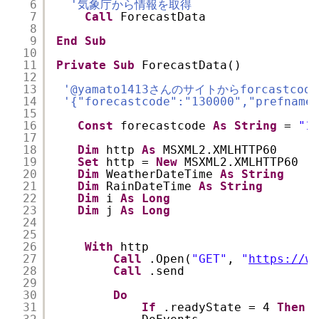
6
'気象庁から情報を取得
7
Call
ForecastData
8
9
End
Sub
10
11
Private
Sub
ForecastData()
12
13
'@yamato1413さんのサイトからforcastcod
14
'{"forecastcode":"130000","prefnam
15
16
Const
forecastcode 
As
String
= 
"1
17
18
Dim
http 
As
MSXML2.XMLHTTP60
19
Set
http = 
New
MSXML2.XMLHTTP60
20
Dim
WeatherDateTime 
As
String
21
Dim
RainDateTime 
As
String
22
Dim
i 
As
Long
23
Dim
j 
As
Long
24
25
26
With
http
27
Call
.Open(
"GET"
, 
"
https://w
28
Call
.send
29
30
Do
31
If
.readyState = 4 
Then