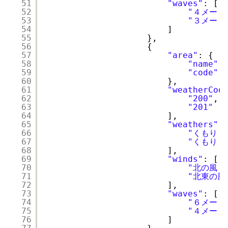
51
"waves"
: [
52
"４メート
53
"３メート
54
]
55
},
56
{
57
"area"
: {
58
"name"
:
59
"code"
:
60
},
61
"weatherCod
62
"200"
,
63
"201"
64
],
65
"weathers"
:
66
"くもり　
67
"くもり　
68
],
69
"winds"
: [
70
"北の風　
71
"北東の風
72
],
73
"waves"
: [
74
"６メート
75
"４メート
76
]