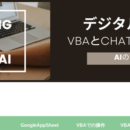
GoogleAppSheet
VBAでの操作
VB