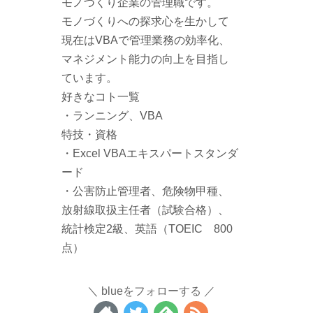
モノづくり企業の管理職です。
モノづくりへの探求心を生かして
現在はVBAで管理業務の効率化、
マネジメント能力の向上を目指し
ています。
好きなコト一覧
・ランニング、VBA
特技・資格
・Excel VBAエキスパートスタンダ
ード
・公害防止管理者、危険物甲種、
放射線取扱主任者（試験合格）、
統計検定2級、英語（TOEIC 800
点）
blueをフォローする