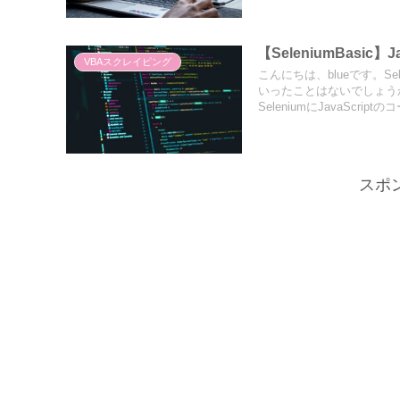
【SeleniumBasi
VBAスクレイピング
こんにちは、blueです。
いったことはないでしょうか？
SeleniumにJavaSc
スポ