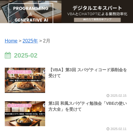
Home
>
2025年
>
2月
2025-02
【VBA】第3回 スパゲティコード添削会を
VBAでの操作
受けて
2025.02.15
第1回 和風スパゲティ勉強会「VBEの使い
VBAでの操作
方大全」を受けて
2025.02.11