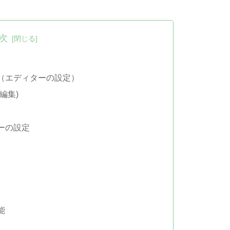
次
（エディターの設定）
編集)
ーの設定
能