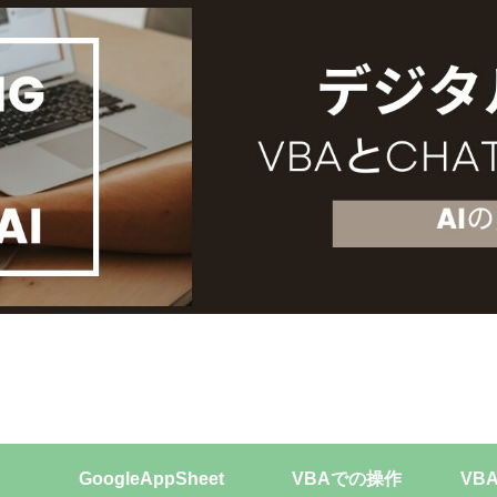
GoogleAppSheet
VBAでの操作
VB