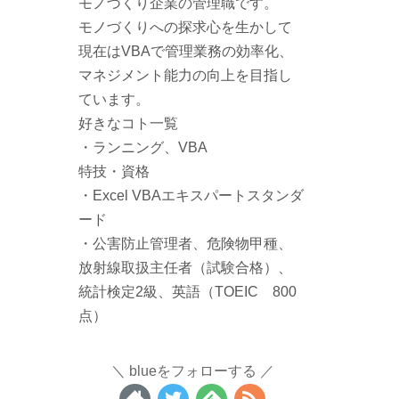
モノづくり企業の管理職です。
モノづくりへの探求心を生かして
現在はVBAで管理業務の効率化、
マネジメント能力の向上を目指し
ています。
好きなコト一覧
・ランニング、VBA
特技・資格
・Excel VBAエキスパートスタンダ
ード
・公害防止管理者、危険物甲種、
放射線取扱主任者（試験合格）、
統計検定2級、英語（TOEIC 800
点）
blueをフォローする