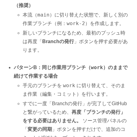
（推奨）
main
本流（
）に切り替えた状態で、新しく別の
work-2
作業ブランチ（例：
）を作成します。
新しいブランチになるため、最初のプッシュ時
は再度「
Branchの発行
」ボタンを押す必要があ
ります。
work
パターンB：同じ作業用ブランチ（
）のままで
続けて作業する場合
work
手元のブランチを
に切り替えて、そのま
ま作業（編集・コミット）を行います。
すでに一度「Branchの発行」が完了してGitHub
と繋がっているため、
再度「ブランチの発行」
をする必要はありません。
ソース管理パネルの
「
変更の同期
」ボタンを押すだけで、追加のコ