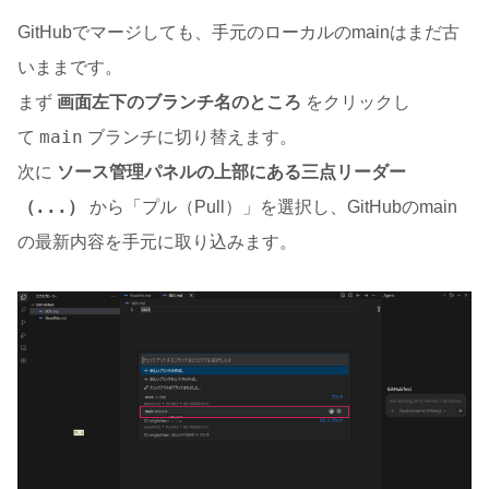
GitHubでマージしても、手元のローカルのmainはまだ古
いままです。
まず
画面左下のブランチ名のところ
をクリックし
main
て
ブランチに切り替えます。
次に
ソース管理パネルの上部にある三点リーダー
...
（
）
から「プル（Pull）」を選択し、GitHubのmain
の最新内容を手元に取り込みます。