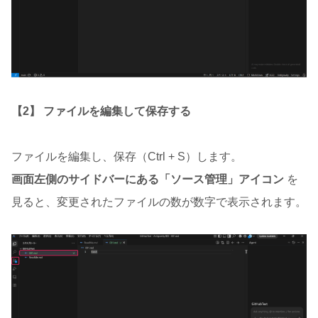
【2】 ファイルを編集して保存する
ファイルを編集し、保存（Ctrl + S）します。
画面左側のサイドバーにある「ソース管理」アイコン
を
見ると、変更されたファイルの数が数字で表示されます。