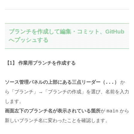
ブランチを作成して編集・コミット、GitHub
へプッシュする
【1】 作業用ブランチを作成する
...
ソース管理パネルの上部にある三点リーダー（
）
か
ら「ブランチ」→「ブランチの作成」を選び、名前を入力
します。
main
画面左下のブランチ名が表示されている箇所
が
から
新しいブランチ名に変わったことを確認します。