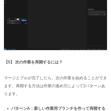
【5】 次の作業を再開するには？
マージとプルが完了したら、次の作業を始めることができ
ます。再開する方法は作業の進め方によって2パターンあ
ります。
パターンA：新しい作業用ブランチを作って再開する