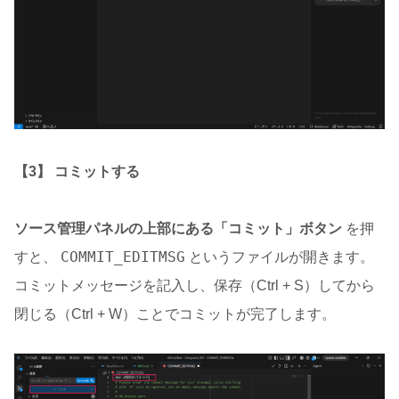
【3】 コミットする
ソース管理パネルの上部にある「コミット」ボタン
を押
COMMIT_EDITMSG
すと、
というファイルが開きます。
コミットメッセージを記入し、保存（Ctrl + S）してから
閉じる（Ctrl + W）ことでコミットが完了します。