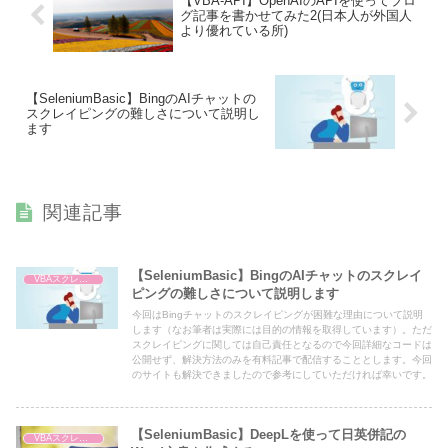
【VBA-API】OpenAIのAPIを使ってブロ
グ記事を書かせてみた2(日本人が外国人
より優れている所)
【SeleniumBasic】BingのAIチャットの
スクレイピングの難しさについて説明し
ます
関連記事
【SeleniumBasic】BingのAIチャットのスクレイ
VBAスクレイピング
ピングの難しさについて説明します
今回はBingチャットのスクレイピングが困難な理由について説明
します（なお筆者は実際には目的の情報を取得しています）。ただ
スクレイピングに関しては自己責任となるので今回詳細なコードは
公開せず、解決方法のみを有料記事で配信することとします。今回
のサイトも解決できましたので参考にしていただければ幸いです。
【SeleniumBasic】DeepLを使って日英併記の
VBAスクレイピング