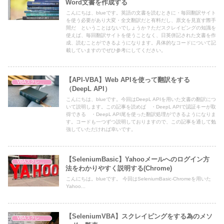
Word文書を作成する
こんにちは、blueです。英語の文書を読むときに・毎回翻訳サイト
を使う必要があり大変・全文翻訳だと有料だし、原文を見直す際手
間だ ということはないでしょうか？ただスクレイピングの知識を
使えば、毎回翻訳サイトを使うことなく、日英併記された文書を作
成、読むことができるようになります。具体的なコードについて記
載していますのでぜひ参考にしてください。
【API-VBA】Web APIを使って翻訳をする
VBAスクレイピング
（DeepL API）
こんにちは、blueです。今回はDeepL APIを用いた文書の翻訳につ
いて説明します。この記事を読めば ・DeepL APIで認証キーが取
得できる ・DeepL API尾を使った翻訳処理ができるようになりま
す。コードも一つずつ説明しておりますので、この記事を通して勉
強していただければ幸いです。
【SeleniumBasic】Yahooメールへのログイン方
VBAスクレイピング
法をわかりやすく説明する(Chrome)
こんにちは。blueです。 今回はSeleniumBasic-Chromeを用いた
Yahoo...
【SeleniumVBA】スクレイピングをする為のメソ
VBAスクレイピング