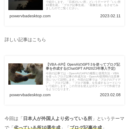
で紹介します。「日本のいい所」というテーマで「いい所
10選生成」「ブログ記事生成」「画像生成」をさせてみ
ましたのでご覧ください。
powervbadesktop.com
2023.02.11
詳しい記事はこちら
【VBA-API】OpenAIのGPT-3を使ってブログ記
事を作成する(ChatGPT API2023年導入予定)
今回の記事では・OpenAIのAPIの種類と使用方法・VBA
を使ったブログ記事の作成方法・OpenAI使用時の注意事
項について説明します。今回の記事では「ブログのアイデ
ア」「ブログ記事」「ブログ画像」を生成するコードにつ
いて紹介します。この方法を使えばボタン一つで作成でき
るようになります。
powervbadesktop.com
2023.02.08
今回は「
日本人が外国人より劣っている所
」というテーマ
で「
劣っている所10選生成
」「
ブログ記事生成
」