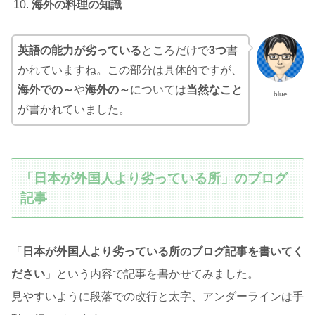
海外の料理の知識
英語の能力が劣っている
ところだけで
3つ
書
かれていますね。この部分は具体的ですが、
海外での～
や
海外の～
については
当然なこと
blue
が書かれていました。
「日本が外国人より劣っている所」のブログ
記事
「
日本が外国人より
劣っている
所のブログ記事を書いてく
ださい
」という内容で記事を書かせてみました。
見やすいように段落での改行と太字、アンダーラインは手