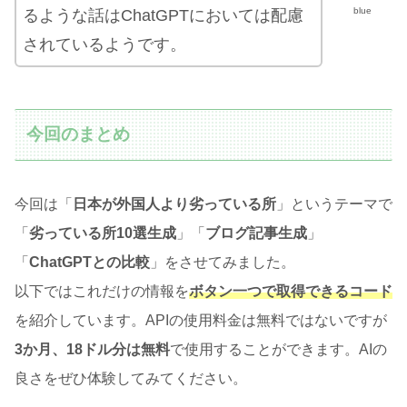
blue
るような話はChatGPTにおいては
配慮
されているようです。
今回のまとめ
今回は「
日本が外国人より
劣っている
所
」というテーマで
「
劣っている所
10選生成
」「
ブログ記事生成
」
「
ChatGPTとの比較
」をさせてみました。
以下ではこれだけの情報を
ボタン一つで取得できるコード
を紹介しています。APIの使用料金は無料ではないですが
3か月、18ドル分は無料
で使用することができます。AIの
良さをぜひ体験してみてください。