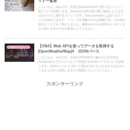
ッド一覧表
こんにちは、blueです。今回はSeleniumVBAで用いるメソッド一
覧について説明します。SeleniumVBAを扱う際に確認したくなる
のがクラスに属するメソッドです。SeleniumVBAには多くのメソ
ッドが存在しますが、一つ一つを理解するのは困難です。その為今
回はメソッドを一覧にしました。概要がわかれば操作もしやすくな
ると思いますのでぜひ参考にしてください。
【VBA】Web APIを使ってデータを取得する
VBAスクレイピング
(OpenWeatherMap)4 JSONパース
こんにちは、blueです。今回はJSON形式で書かれた文字列を
JavaScriptオブジェクトとして利用するJSONパースについて説明
します。JSONパースって何？と思われるかもしれませんがなるべ
くわかりやすく説明しますので勉強していってください。
スポンサーリンク