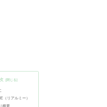
次
に
 ME（リアルミー）
リ概要