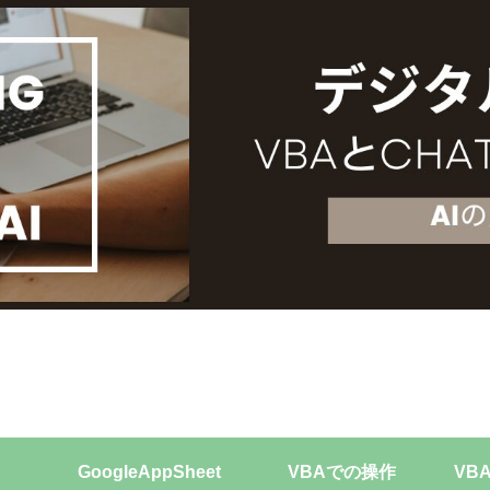
GoogleAppSheet
VBAでの操作
VB