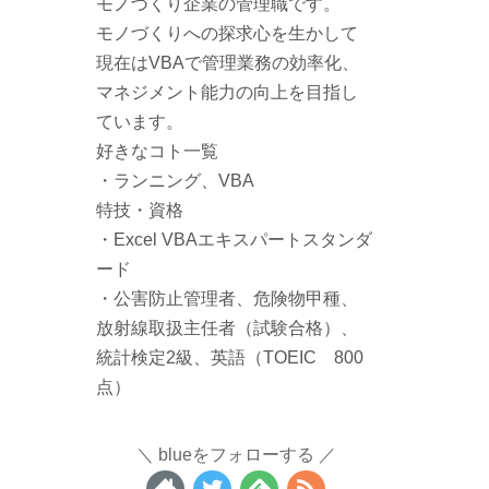
モノづくり企業の管理職です。
モノづくりへの探求心を生かして
現在はVBAで管理業務の効率化、
マネジメント能力の向上を目指し
ています。
好きなコト一覧
・ランニング、VBA
特技・資格
・Excel VBAエキスパートスタンダ
ード
・公害防止管理者、危険物甲種、
放射線取扱主任者（試験合格）、
統計検定2級、英語（TOEIC 800
点）
blueをフォローする