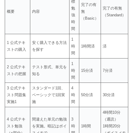
標
完了の有
勉
完了の有無
概要
内容
無
強
（Standard）
（Basic）
時
間
1
1 公式テキ
安く購入できる方法
時
1時間済
済
ストの購入
を探す
間
1
2 公式テキ
テスト形式、単元を
時
15分済
7分済
ストの把握
知る
間
3 公式テキ
スタンダード1回、
4
スト問題集
ベーシックで1回実
時
50分済
30分済
実施1
施
間
4時間10分
4 公式テキ
間違えた単元の勉強
3
（通読）
スト勉強
を実施。暗記はボイ
時
1時間
1時間20分
（×部分）
スメモで
間
（ボイスメモ