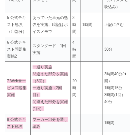
吹込み）
5 公式テキ
あっていた単元の勉
3
スト勉強
強を実施。暗記はボ
時
1時間
上記に含む
（〇部分）
イスメモで
間
6 公式テキ
4
スタンダード 1回
スト問題集
時
30分
実施
実施2
間
一通り実施
間違えた部分を実施
3時間40分(１
7 Webサー
（3回）
20
回）
ビス問題集
一通り実施（2回
時
1時間15分
実施
目）
間
3時間(1回）
間違えた部分を実施
40分
(1回）
8 公式テキ
マーカー部分を通し
1時間
スト勉強
読み