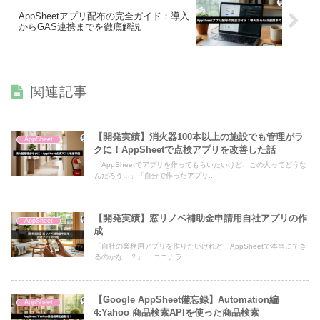
AppSheetアプリ配布の完全ガイド：導入
からGAS連携までを徹底解説
関連記事
【開発実績】消火器100本以上の施設でも管理がラ
AppSheet
クに！AppSheetで点検アプリを改善した話
「AppSheetでアプリを作ってもらいたいけど、この人ってどうな
んだろう…」「自分で作ったアプリ...
【開発実績】窓リノベ補助金申請用自社アプリの作
AppSheet
成
「自社の業務用アプリを作りたいけれど、AppSheetで本当にでき
るのかな…？」 「ココナラ...
【Google AppSheet備忘録】Automation編
AppSheet
4:Yahoo 商品検索APIを使った商品検索