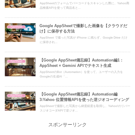
AppSheetのフォームでバーコードをスキャンした際に、Yahoo商
品検索APIを使って商品名と...
Google AppSheetで撮影した画像を【クラウドだ
AppSheet
け】に保存する方法
AppSheet で撮った写真が iPhone に残らず、Google Drive だけ
に保存され...
【Google AppSheet備忘録】Automation編1：
AppSheet
AppSheet × Gemini APIでテキスト生成
AppSheetのBot（Automation）を使って、ユーザーの入力を
Googleの生成AI「...
【Google AppSheet備忘録】Automation編
AppSheet
3:Yahoo 位置情報APIを使った逆ジオコーディング
AppSheetで撮影した写真から緯度経度を取得し、Yahoo!のリバー
スジオコーダAPIで逆ジオ...
スポンサーリンク