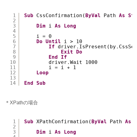
1
Sub
CssConfirmation(
ByVal
Path 
As
St
2
3
Dim
i 
As
Long
4
5
i = 0
6
Do
Until
i > 10
7
If
driver.IsPresent(by.CssSe
8
Exit
Do
9
End
If
10
driver.Wait 1000
11
i = i + 1
12
Loop
13
14
End
Sub
＊XPathの場合
1
Sub
XPathConfirmation(
ByVal
Path 
As
2
3
Dim
i 
As
Long