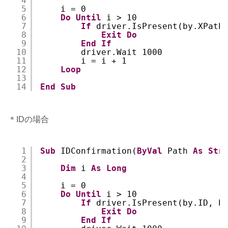
4
5
i = 0
6
Do
Until
i > 10
7
If
driver.IsPresent(by.XPath
8
Exit
Do
9
End
If
10
driver.Wait 1000
11
i = i + 1
12
Loop
13
14
End
Sub
＊IDの場合
1
Sub
IDConfirmation(
ByVal
Path 
As
Str
2
3
Dim
i 
As
Long
4
5
i = 0
6
Do
Until
i > 10
7
If
driver.IsPresent(by.ID, P
8
Exit
Do
9
End
If