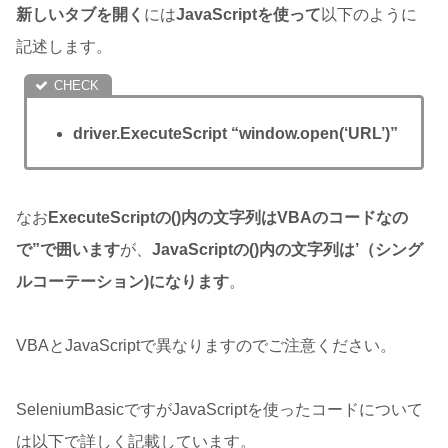
新しいタブを開く
には
JavaScriptを使って
以下のように
記述します。
driver.ExecuteScript “window.open(‘URL’)”
なお
ExecuteScriptの()内の文字列はVBAのコードなの
で”で囲います
が、
JavaScriptの()内の文字列は’（シング
ルコーテーション)になります
。
VBAとJavaScriptで異なりますのでご注意ください。
SeleniumBasicですがJavaScriptを使ったコードについて
は以下で詳しく記載しています。