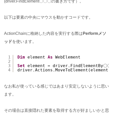
(driver.FindElement〇〇〇の書き方です）。
以下は要素の中央にマウスを動かすコードです。
ActionChainに格納した内容を実行する際は
Performメソ
ッド
を使います。
1
Dim
element 
As
WebElement
2
3
Set
element = driver.FindElementBy〇〇
4
driver.Actions.MoveToElement(element)
なお私が使っている感じではあまり安定しないように思い
ます。
その場合は直接隠れた要素を取得する方が好ましいかと思