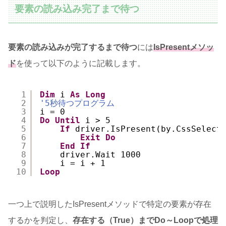
要素の読み込み完了まで待つ
要素の読み込みが完了するまで待つ
には
IsPresentメソッ
ド
を使って以下のように記載します。
1
Dim
i 
As
Long
2
'5秒待つプログラム
3
i = 0
4
Do
Until
i > 5
5
If
driver.IsPresent(by.CssSelect
6
Exit
Do
7
End
If
8
driver.Wait 1000
9
i = i + 1
10
Loop
一つ上で説明したIsPresentメソッドで特定の要素が存在
するかを判定し、
存在する（True）までDo～Loopで処理