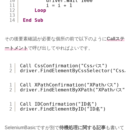
10
driver.Wait 1000
11
i = i + 1
12
Loop
13
14
End
Sub
その後要素確認が必要な個所の前で以下のように
Callステ
ートメント
で呼び出してやればよいです。
1
Call CssConfirmation("Cssパス")
2
driver.FindElementByCssSelector("Css
1
Call XPathConfirmation("XPathパス")
2
driver.FindElementByXPath("XPathパス")
1
Call IDConfirmation("ID名")
2
driver.FindElementByID("ID名")
SeleniumBasicですが別で
待機処理に関する記事
も書いて