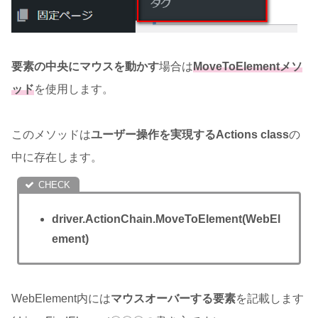
要素の中央にマウスを動かす
場合は
MoveToElementメソ
ッド
を使用します。
このメソッドは
ユーザー操作を実現するActions class
の
中に存在します。
driver.ActionChain.MoveToElement(WebEl
ement)
WebElement内には
マウスオーバーする要素
を記載します