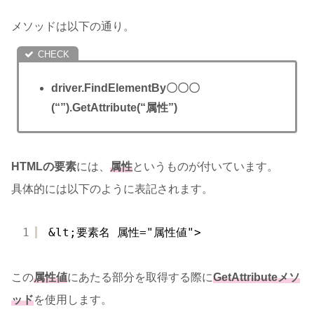
メソッドは以下の通り。
driver.FindElementBy〇〇〇
(“”).GetAttribute(“属性”)
HTMLの要素
には、
属性
というものが付いています。
具体的には以下のように表記されます。
1
&lt;要素名 属性="属性値">
この
属性値
にあたる部分を取得する際に
Get
Attributeメソ
ッド
を使用します。