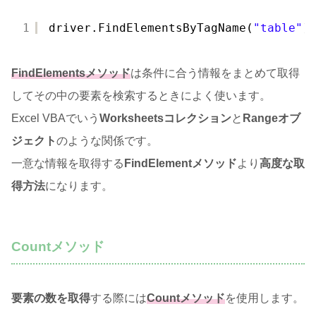
1
driver.FindElementsByTagName(
"table"
)
FindElementsメソッド
は条件に合う情報をまとめて取得
してその中の要素を検索するときによく使います。
Excel VBAでいう
Worksheetsコレクション
と
Rangeオブ
ジェクト
のような関係です。
一意な情報を取得する
FindElementメソッド
より
高度な取
得方法
になります。
Countメソッド
要素の数を取得
する際には
Countメソッド
を使用します。