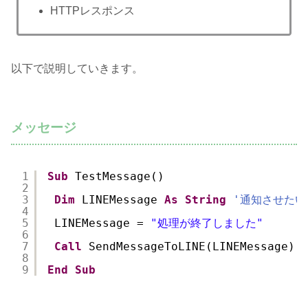
HTTPレスポンス
以下で説明していきます。
メッセージ
1
Sub
TestMessage()
2
3
Dim
LINEMessage 
As
String
'通知させたい
4
5
LINEMessage = 
"処理が終了しました"
6
7
Call
SendMessageToLINE(LINEMessage)
8
9
End
Sub