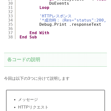
30
DoEvents
31
Loop
32
33
'HTTPレスポンス
34
'*成功時：｛Res="status":200, "
35
Debug.Print .responseText
36
37
End
With
38
End
Sub
各コードの説明
今回は以下の3つに分けて説明します
メッセージ
HTTPリクエスト