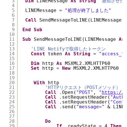
3
Dim
LINEMessage 
As
String
'通知させた
4
5
LINEMessage = 
"処理が終了しました"
6
7
Call
SendMessageToLINE(LINEMessage)
8
9
End
Sub
10
11
Sub
SendMessageToLINE(LINEMessage 
As
12
13
'LINE Notifyで取得したトークン
14
Const
token 
As
String
= 
"access_t
15
16
Dim
http 
As
MSXML2.XMLHTTP60
17
Set
http = 
New
MSXML2.XMLHTTP60
18
19
20
With
http
21
'HTTPリクエスト（POSTメソッド）
22
Call
.Open(
"POST"
, 
"
https://
23
Call
.setRequestHeader(
"Auth
24
Call
.setRequestHeader(
"Cont
25
Call
.send(
"message="
& LINE
26
27
28
Do
29
If
.readyState = 4 
Then