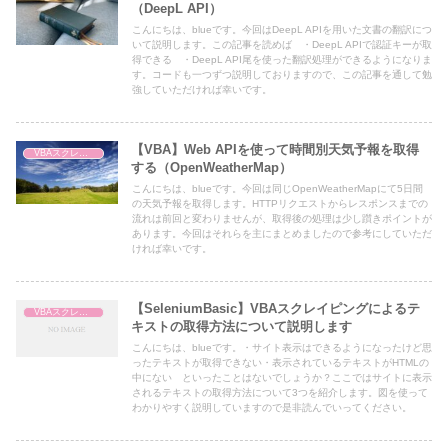
（DeepL API）
こんにちは、blueです。今回はDeepL APIを用いた文書の翻訳につ
いて説明します。この記事を読めば ・DeepL APIで認証キーが取
得できる ・DeepL API尾を使った翻訳処理ができるようになりま
す。コードも一つずつ説明しておりますので、この記事を通して勉
強していただければ幸いです。
【VBA】Web APIを使って時間別天気予報を取得
VBAスクレイピング
する（OpenWeatherMap）
こんにちは、blueです。今回は同じOpenWeatherMapにて5日間
の天気予報を取得します。HTTPリクエストからレスポンスまでの
流れは前回と変わりませんが、取得後の処理は少し躓きポイントが
あります。今回はそれらを主にまとめましたので参考にしていただ
ければ幸いです。
【SeleniumBasic】VBAスクレイピングによるテ
VBAスクレイピング
キストの取得方法について説明します
こんにちは、blueです。・サイト表示はできるようになったけど思
ったテキストが取得できない・表示されているテキストがHTMLの
中にない といったことはないでしょうか？ここではサイトに表示
されるテキストの取得方法について3つを紹介します。図を使って
わかりやすく説明していますので是非読んでいってください。