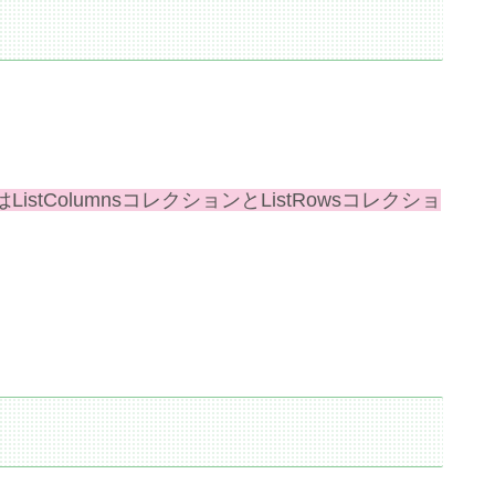
tColumnsコレクションとListRowsコレクショ