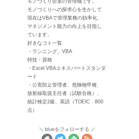
モノづくり企業の管理職です。
モノづくりへの探求心を生かして
現在はVBAで管理業務の効率化、
マネジメント能力の向上を目指し
ています。
好きなコト一覧
・ランニング、VBA
特技・資格
・Excel VBAエキスパートスタンダ
ード
・公害防止管理者、危険物甲種、
放射線取扱主任者（試験合格）、
統計検定2級、英語（TOEIC 800
点）
blueをフォローする