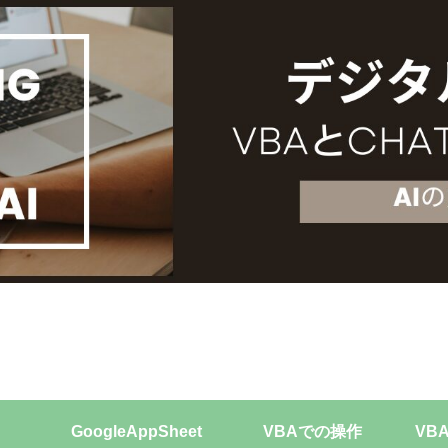
GoogleAppSheet
VBAでの操作
VB