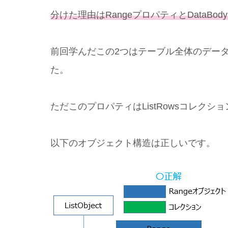
分けた理由はRangeプロパティとDataBod
前回学んだこの2つはテーブル全体のデー
た。
ただこのプロパティはListRowsコレクショ
以下のオブジェクト構造は正しいです。