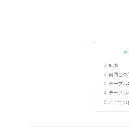
目
結論
前回と今
テーブル
テーブル
ここでの