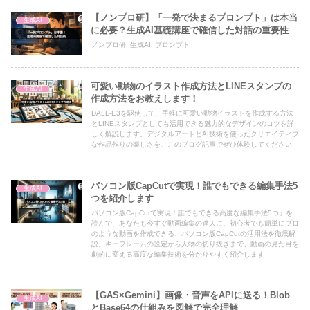
【ノンプロ研】「一発で決まるプロンプト」は本当
生成AI
に必要？生成AI基礎講座で確信した対話の重要性
ノンプロ研, 生成AI, プロンプト
可愛い動物のイラスト作成方法とLINEスタンプの
生成AI
作成方法をお教えします！
DALL-E3を駆使して、手軽に可愛い動物イラストを作成する方法
とLINEスタンプとしても活用できる魅力的なデザインのコツを詳
しく解説します。デジタルアートとAI技術を使ったクリエイティブ
な作品作りの楽しさを、このブログ記事でぜひ体験してください
パソコン版CapCutで実現！誰でもできる編集手法5
生成AI
つを紹介します
パソコン版CapCutで実現！誰でもできる高度な編集手法5つ」を
読んで、あなたも今すぐ動画編集の達人に。初心者でも簡単にプロ
のような動画を作成できる、パソコン版CapCutの活用法を徹底解
説。キーフレームの設定から人物の切り抜きまで、動画の見た目を
劇的に変える高度な編集技術を分かりやすく紹介します
【GAS×Gemini】画像・音声をAPIに送る！Blob
生成AI
とBase64の仕組みを図解で完全理解