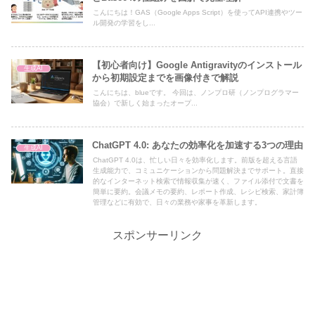
こんにちは！GAS（Google Apps Script）を使ってAPI連携やツー
ル開発の学習をし...
【初心者向け】Google Antigravityのインストール
生成AI
から初期設定までを画像付きで解説
こんにちは、blueです。 今回は、ノンプロ研（ノンプログラマー
協会）で新しく始まったオープ...
ChatGPT 4.0: あなたの効率化を加速する3つの理由
生成AI
ChatGPT 4.0は、忙しい日々を効率化します。前版を超える言語
生成能力で、コミュニケーションから問題解決までサポート。直接
的なインターネット検索で情報収集が速く、ファイル添付で文書を
簡単に要約。会議メモの要約、レポート作成、レシピ検索、家計簿
管理などに有効で、日々の業務や家事を革新します。
スポンサーリンク