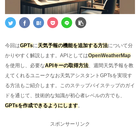
今回は
GPTs
に
天気予報の機能を追加する方法
について分
かりやすく解説します。APIとしては
OpenWeatherMap
を使用し、必要な
APIキーの取得方法
、週間天気予報を教
えてくれるユニークなお天気アシスタントGPTsを実現す
る方法もご紹介します。このステップバイステップのガイ
ドを通じて、技術的な知識が初心者レベルの方でも、
GPTsを作成できるようにします
。
スポンサーリンク